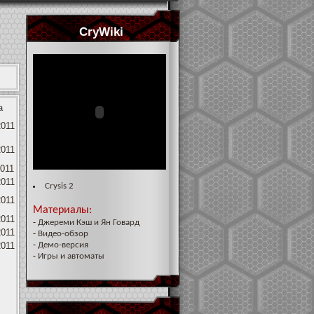
CryWiki
а
2011
2011
2011
2011
Crysis 2
2011
Материалы:
2011
-
Джереми Кэш и Ян Говард
2011
-
Видео-обзор
2011
-
Демо-версия
-
Игры и автоматы