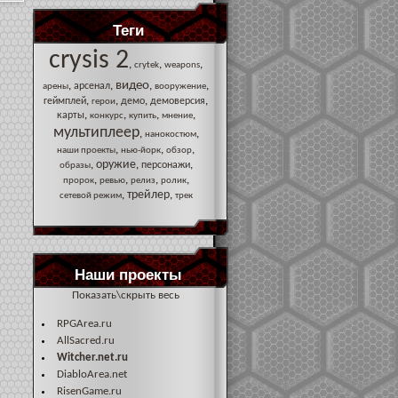
Теги
crysis 2
,
,
,
crytek
weapons
видео
,
,
,
,
арсенал
арены
вооружение
,
,
,
,
геймплей
демо
демоверсия
герои
,
,
,
,
карты
конкурс
купить
мнение
мультиплеер
,
,
нанокостюм
,
,
,
наши проекты
нью-йорк
обзор
оружие
,
,
,
персонажи
образы
,
,
,
,
пророк
ревью
релиз
ролик
трейлер
,
,
сетевой режим
трек
Наши проекты
Показать\скрыть весь
RPGArea.ru
AllSacred.ru
Witcher.net.ru
DiabloArea.net
RisenGame.ru