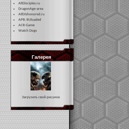
AllDisciples.ru
DragonAge-area
AllDishonored.ru
APB: RUloaded
ACR-Game
Watch Dogs
Галерея
Загрузить свой рисунок