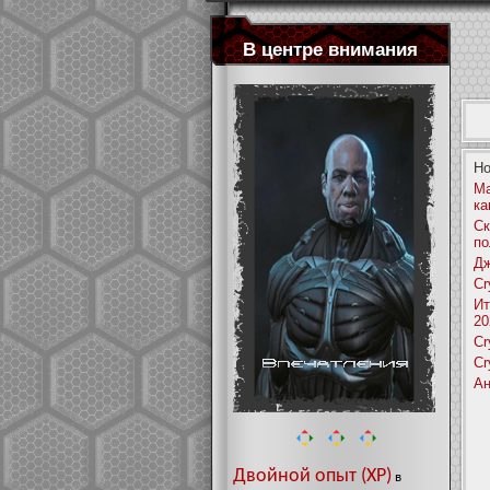
В центре внимания
Но
Ма
ка
Ск
по
Дж
Cr
Ит
20
Cr
Cr
Ан
Двойной опыт (XP)
в