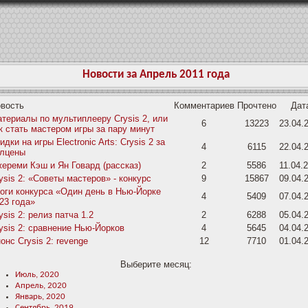
Новости за Апрель 2011 года
вость
Комментариев
Прочтено
Дат
териалы по мультиплееру Crysis 2, или
6
13223
23.04.
к стать мастером игры за пару минут
идки на игры Electronic Arts: Crysis 2 за
4
6115
22.04.
лцены
ереми Кэш и Ян Говард (рассказ)
2
5586
11.04.
ysis 2: «Советы мастеров» - конкурс
9
15867
09.04.
оги конкурса «Один день в Нью-Йорке
4
5409
07.04.
23 года»
ysis 2: релиз патча 1.2
2
6288
05.04.
ysis 2: сравнение Нью-Йорков
4
5645
04.04.
онс Crysis 2: revenge
12
7710
01.04.
Выберите месяц:
Июль, 2020
Апрель, 2020
Январь, 2020
Сентябрь, 2019