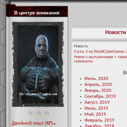
В центре внимания
Новости
Новость
Crysis 2 на WorldCyberGames 
Новое о мультиплеере + свеж
скриншоты
В
Июль, 2020
Апрель, 2020
Январь, 2020
Сентябрь, 2019
Август, 2019
Июль, 2019
Май, 2019
Февраль, 2019
Двойной опыт (XP)
в
Декабрь, 2018