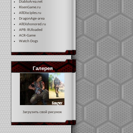
DiabloArea.net
RisenGame.ru
AllDisciples.ru
DragonAge-area
AllDishonored.ru
APB: RUloaded
ACR-Game
Watch Dogs
Галерея
Загрузить свой рисунок