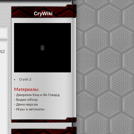
CryWiki
012
Crysis 2
Материалы:
-
Джереми Кэш и Ян Говард
-
Видео-обзор
-
Демо-версия
-
Игры и автоматы