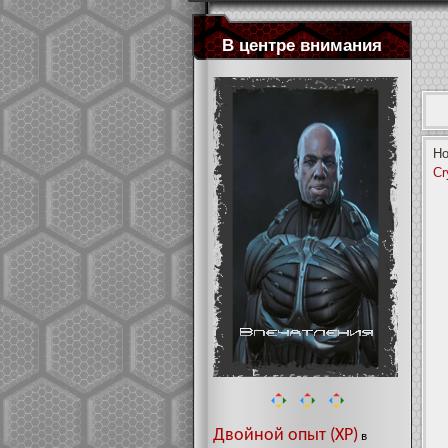
В центре внимания
Но
Cr
Двойной опыт (XP)
в