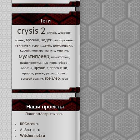
Теги
crysis 2
,
,
,
crytek
weapons
видео
,
,
,
,
арсенал
арены
вооружение
,
,
,
,
геймплей
демо
демоверсия
герои
,
,
,
,
карты
конкурс
купить
мнение
мультиплеер
,
,
нанокостюм
,
,
,
наши проекты
нью-йорк
обзор
оружие
,
,
,
персонажи
образы
,
,
,
,
пророк
ревью
релиз
ролик
трейлер
,
,
сетевой режим
трек
Наши проекты
Показать\скрыть весь
RPGArea.ru
AllSacred.ru
Witcher.net.ru