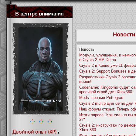
В центре внимания
Новости
Новость
Модули, улучшения, и немног
в Crysis 2 MP Demo
Crysis 2 в Киеве уже 11 февр
Crysis 2: Support Bonuses в д
Разработчики Crysis 2 бросаю
вызов!
Codename: Kingdoms будет са
красивой игрой для Xbox360
Mods: превью Petrograd
Crysis 2 multiplayer demo для
Наш форум открыт. Теперь оф
Итоги опроса "Как сильно вы 
2?"
Crysis 2: инструктаж по демо
Xbox 360
Двойной опыт (XP)
в
Фото фигурки Алькатраза из