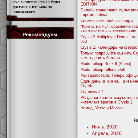
мультиплеере Crysis 2 будет
EDITION
доступен с пятницы по
Онлайн трансляция мультипле
понедельник
- прямо сейчас!
Свежие геймплейные кадры
"Кризис на РС": сравнение гра
что о системных требованиях
Рекомендуем
Crysis 2 Multiplayer Demo: то
360
Crysis 2: календарь на феврал
Только попробуйте оценить Cry
чем в девять баллов...
Mods: обзор Brick It (Alpha)
Mods: обзор Killer’s skill
Мы заработали. Теперь офици
Один день из жизни... дизайн
Crytek
Cry-news # 1
РС-gamer хвалит искусственн
интеллект врагов в Crysis 2
Номад, Уоттс и Морган
В
Июль, 2020
Апрель, 2020