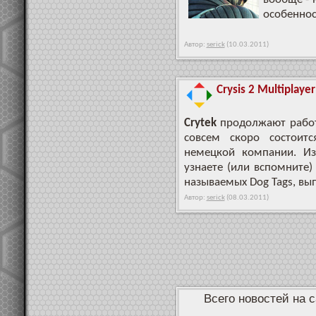
особеннос
Автор:
serick
(10.03.2011)
Crysis 2 Multiplayer
Crytek
продолжают работа
совсем скоро состоитс
немецкой компании. Из
узнаете (или вспомните)
называемых Dog Tags, вы
Автор:
serick
(08.03.2011)
Всего новостей на с