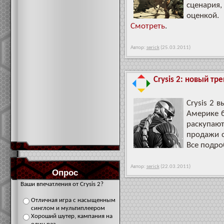
сценария
оценкой.
Смотреть
.
Автор:
serick
(25.03.2011)
Crysis 2: новый т
Crysis 2 
Америке б
раскупают
продажи с
Все подро
Автор:
serick
(22.03.2011)
Опрос
Ваши впечатления от Crysis 2?
Отличная игра с насыщенным
синглом и мультиплеером
Хороший шутер, кампания на