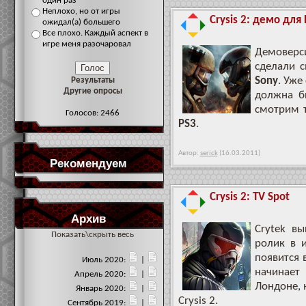
один раз
Неплохо, но от игры
Crysis 2: демо для 
ожидал(а) большего
Все плохо. Каждый аспект в
игре меня разочаровал
Демовер
сделали с
Sony
. Уже
Результаты
Другие опросы
должна б
смотрим 
Голосов: 2466
PS3
.
Автор:
serick
(16.03.2011)
Рекомендуем
Crysis 2: TV Spot
Архив
Crytek в
Показать\скрыть весь
ролик в 
появится 
Июль 2020:
|
начинает
Апрель 2020:
|
Лондоне, 
Январь 2020:
|
Crysis 2.
Сентябрь 2019:
|