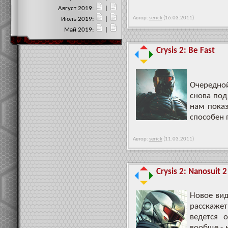
Август 2019:
|
Автор:
serick
(16.03.2011)
Июль 2019:
|
Май 2019:
|
Crysis 2: Be Fast
Очередной
снова под
нам показ
способен 
Автор:
serick
(11.03.2011)
Crysis 2: Nanosuit
Новое вид
расскажет
ведется 
вообще - 