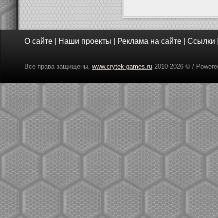
О сайте
|
Наши проекты
|
Реклама на сайте
|
Ссылки
Все права защищены,
www.crytek-games.ru
2010-
2026 © / Power