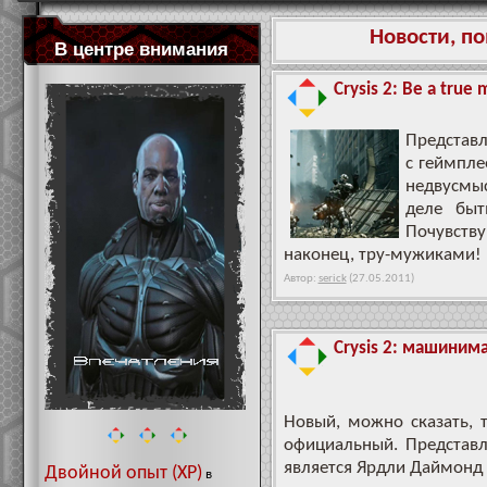
Новости, п
В центре внимания
Crysis 2: Be a true
Представ
с геймпл
недвусмы
деле быт
Почувств
наконец, тру-мужиками!
Автор:
serick
(27.05.2011)
Crysis 2: машиним
Новый, можно сказать, т
официальный. Представ
является Ярдли Даймонд (
Двойной опыт (XP)
в