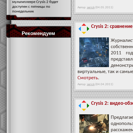
мультиплеере Crysis 2 будет
доступен с пятницы по
Автор:
serick
(04.05.2011)
понедельник
Crysis 2: сравнени
Рекомендуем
Журнал
собствен
2011 год
предст
демонст
виртуальные, так и самы
Смотреть
.
Автор:
serick
(04.04.2011)
Crysis 2: видео-обз
Предлаг
однополь
расскаж