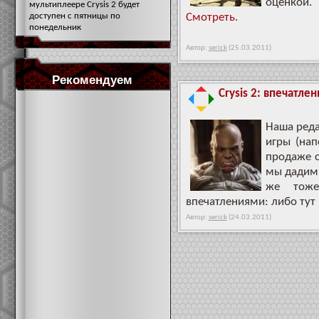
оценкой.
мультиплеере Crysis 2 будет
доступен с пятницы по
Смотреть
.
понедельник
Автор:
serick
(25.03.2011)
Рекомендуем
Crysis 2: впечатлен
Наша реда
игры (нап
продаже с
мы дадим 
же тоже
впечатлениями: либо тут
Автор:
serick
(24.03.2011)