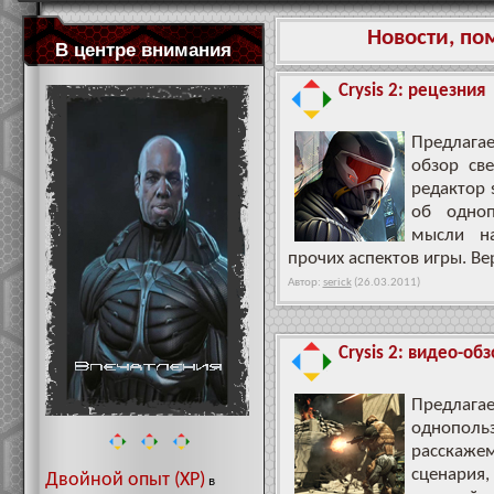
Новости, по
В центре внимания
Crysis 2: рецезния
Предлага
обзор с
редактор 
об одноп
мысли на
прочих аспектов игры. Ве
Автор:
serick
(26.03.2011)
Crysis 2: видео-обз
Предлаг
однополь
расскаж
сценария
Двойной опыт (XP)
в