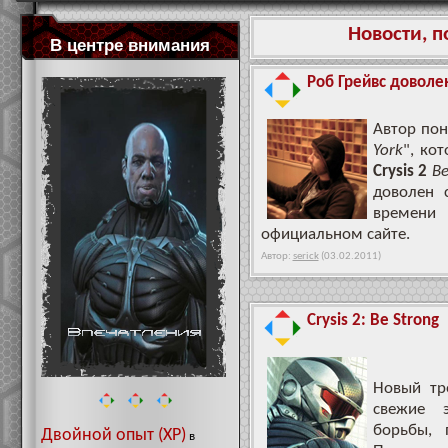
Новости, 
В центре внимания
Роб Грейвс доволен
Автор пон
York
", ко
Crysis 2
Be
доволен 
времен
официальном сайте.
Автор:
serick
(03.02.2011)
Crysis 2: Be Strong
Новый т
свежие 
борьбы, 
Двойной опыт (XP)
в