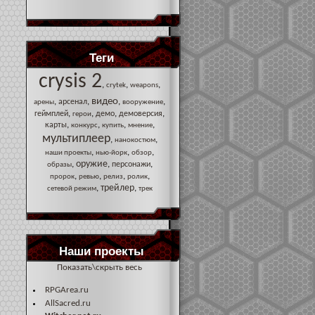
Теги
crysis 2
,
,
,
crytek
weapons
видео
,
,
,
,
арсенал
арены
вооружение
,
,
,
,
геймплей
демо
демоверсия
герои
,
,
,
,
карты
конкурс
купить
мнение
мультиплеер
,
,
нанокостюм
,
,
,
наши проекты
нью-йорк
обзор
оружие
,
,
,
персонажи
образы
,
,
,
,
пророк
ревью
релиз
ролик
трейлер
,
,
сетевой режим
трек
Наши проекты
Показать\скрыть весь
RPGArea.ru
AllSacred.ru