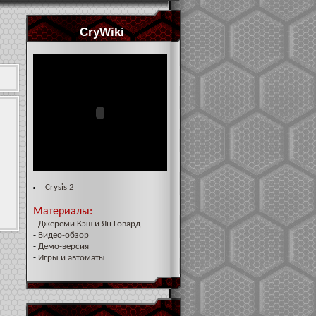
CryWiki
Crysis 2
Материалы:
-
Джереми Кэш и Ян Говард
-
Видео-обзор
-
Демо-версия
-
Игры и автоматы