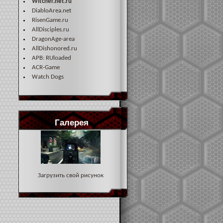
Witcher.net.ru
DiabloArea.net
RisenGame.ru
AllDisciples.ru
DragonAge-area
AllDishonored.ru
APB: RUloaded
ACR-Game
Watch Dogs
Галерея
Загрузить свой рисунок