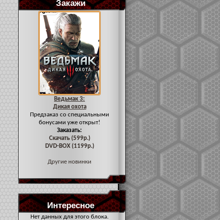
Закажи
Ведьмак 3:
Дикая охота
Предзаказ со специальными
бонусами уже открыт!
Заказать:
Скачать (599р.)
DVD-BOX (1199р.)
Другие новинки
Интересное
Нет данных для этого блока.