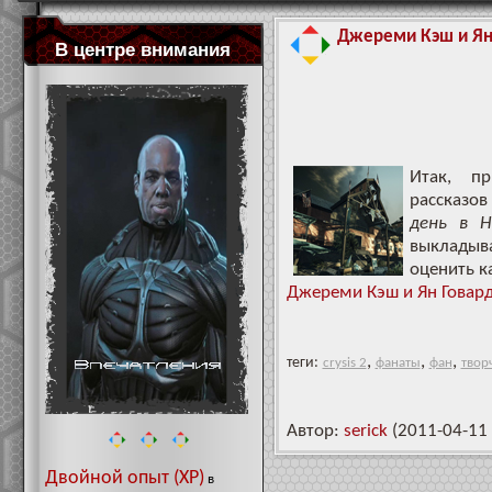
Джереми Кэш и Ян 
В центре внимания
Итак, п
рассказо
день в Н
выкладыва
оценить к
Джереми Кэш и Ян Говар
,
,
,
теги:
crysis 2
фанаты
фан
твор
Автор:
serick
(2011-04-11 
Двойной опыт (XP)
в