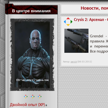
Новости, п
В центре внимания
Crysis 2: Арсенал -
Grendel 
правила 
и переме
Все подро
Автор:
serick
(08.03.2011)
Двойной опыт (XP)
в