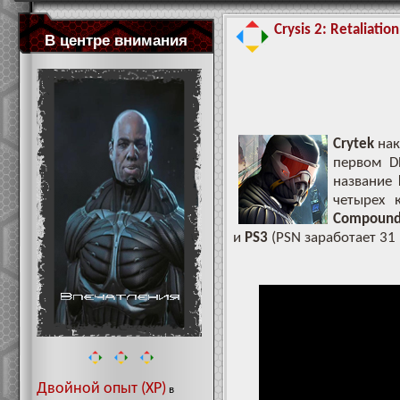
Сrysis 2: Retaliatio
В центре внимания
Crytek
нак
первом D
название
четырех 
Compoun
и
PS3
(PSN заработает 31
Двойной опыт (XP)
в